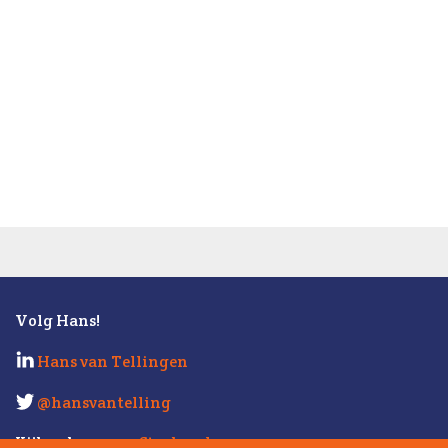
Volg Hans!
Hans van Tellingen
@hansvantelling
Kijk ook eens op
Strabo.nl
.