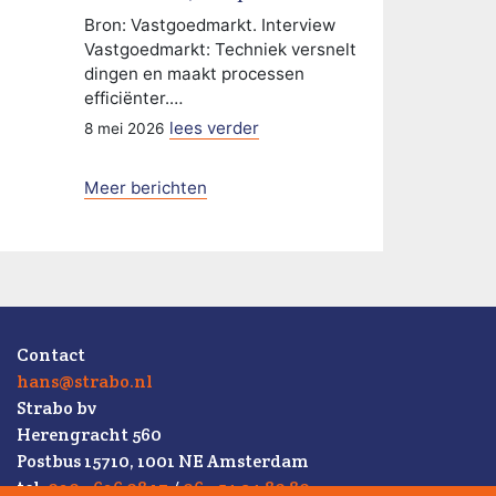
Bron: Vastgoedmarkt. Interview
Vastgoedmarkt: Techniek versnelt
dingen en maakt processen
efficiënter.…
lees verder
8 mei 2026
Meer berichten
Contact
hans@strabo.nl
Strabo bv
Herengracht 560
Postbus 15710, 1001 NE Amsterdam
tel.
020 - 626 08 17
/
06 - 54 34 80 80