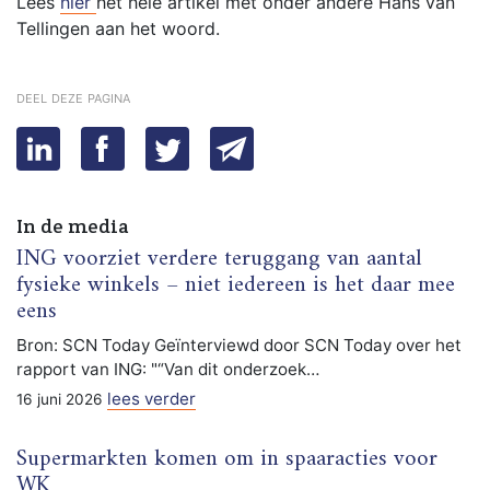
Lees
hier
het hele artikel met onder andere Hans van
Tellingen aan het woord.
deel deze pagina
In de media
ING voorziet verdere teruggang van aantal
fysieke winkels – niet iedereen is het daar mee
eens
Bron: SCN Today Geïnterviewd door SCN Today over het
rapport van ING: "“Van dit onderzoek…
lees verder
16 juni 2026
Supermarkten komen om in spaaracties voor
WK