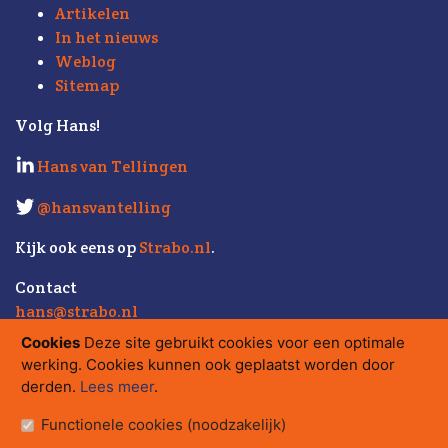
Artikelen
In het nieuws
Weblog
Sitemap
Volg Hans!
Hans van Tellingen
@hansvantelling
Kijk ook eens op
Strabo.nl
.
Contact
hans@strabo.nl
Strabo bv
Cookies
Deze site gebruikt cookies voor een optimale
Herengracht 560
werking. Cookies kunnen ook geplaatst worden door
Postbus 15710, 1001 NE Amsterdam
derden.
Lees meer
.
tel.
020 - 626 08 17
/
06 - 54 34 80 80
Functionele cookies (noodzakelijk)