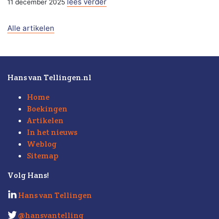
lees verder
11 december 2025
Alle artikelen
Hans van Tellingen.nl
Home
Boekingen
Artikelen
In het nieuws
Weblog
Sitemap
Volg Hans!
Hans van Tellingen
@hansvantelling