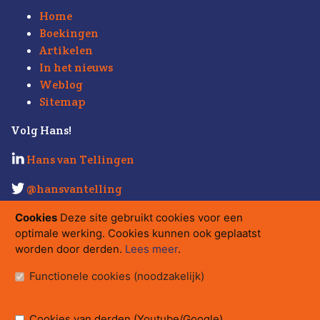
Home
Boekingen
Artikelen
In het nieuws
Weblog
Sitemap
Volg Hans!
Hans van Tellingen
@hansvantelling
Kijk ook eens op
Strabo.nl
.
Cookies
Deze site gebruikt cookies voor een
optimale werking. Cookies kunnen ook geplaatst
Contact
worden door derden.
Lees meer
.
hans@strabo.nl
Functionele cookies (noodzakelijk)
Strabo bv
Herengracht 560
Postbus 15710, 1001 NE Amsterdam
Cookies van derden (Youtube/Google)