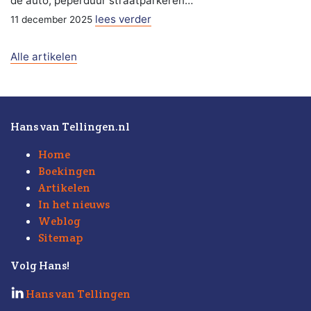
de auto, peperduur straatparkeren…
lees verder
11 december 2025
Alle artikelen
Hans van Tellingen.nl
Home
Boekingen
Artikelen
In het nieuws
Weblog
Sitemap
Volg Hans!
Hans van Tellingen