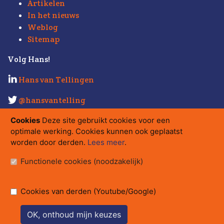
Artikelen
In het nieuws
Weblog
Sitemap
Volg Hans!
Hans van Tellingen
@hansvantelling
Kijk ook eens op
Strabo.nl
.
Cookies
Deze site gebruikt cookies voor een
optimale werking. Cookies kunnen ook geplaatst
Contact
worden door derden.
Lees meer
.
hans@strabo.nl
Functionele cookies (noodzakelijk)
Strabo bv
Herengracht 560
Postbus 15710, 1001 NE Amsterdam
Cookies van derden (Youtube/Google)
tel.
020 - 626 08 17
/
06 - 54 34 80 80
OK, onthoud mijn keuzes