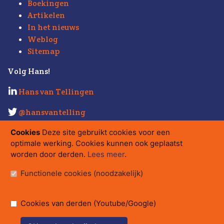
Boekingen
Artikelen
In het nieuws
Weblog
Sitemap
Volg Hans!
Hans van Tellingen
@hansvantelling
Kijk ook eens op
Strabo.nl
.
Cookies
Deze site gebruikt cookies voor een
optimale werking. Cookies kunnen ook geplaatst
Contact
worden door derden.
Lees meer
.
hans@strabo.nl
Functionele cookies (noodzakelijk)
Strabo bv
Herengracht 560
Postbus 15710, 1001 NE Amsterdam
Cookies van derden (Youtube/Google)
tel.
020 - 626 08 17
/
06 - 54 34 80 80