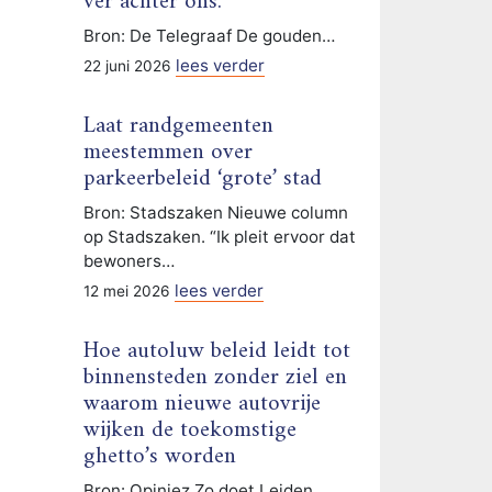
ver achter ons.
Bron: De Telegraaf De gouden…
lees verder
22 juni 2026
Laat randgemeenten
meestemmen over
parkeerbeleid ‘grote’ stad
Bron: Stadszaken Nieuwe column
op Stadszaken. “Ik pleit ervoor dat
bewoners…
lees verder
12 mei 2026
Hoe autoluw beleid leidt tot
binnensteden zonder ziel en
waarom nieuwe autovrije
wijken de toekomstige
ghetto’s worden
Bron: Opiniez Zo doet Leiden