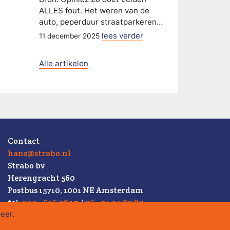
ALLES fout. Het weren van de
auto, peperduur straatparkeren…
lees verder
11 december 2025
Alle artikelen
Contact
hans@strabo.nl
Strabo bv
Herengracht 560
Postbus 15710, 1001 NE Amsterdam
tel.
020 - 626 08 17
/
06 - 54 34 80 80
eer
.