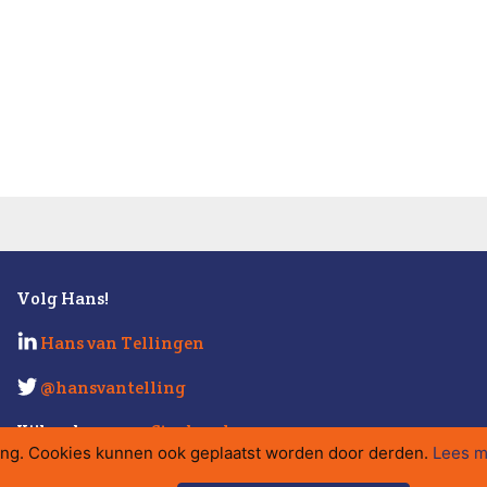
Volg Hans!
Hans van Tellingen
@hansvantelling
Kijk ook eens op
Strabo.nl
.
ing. Cookies kunnen ook geplaatst worden door derden.
Lees m