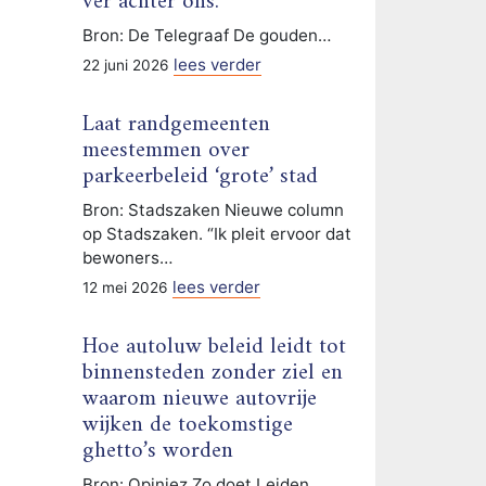
ver achter ons.
Bron: De Telegraaf De gouden…
lees verder
22 juni 2026
Laat randgemeenten
meestemmen over
parkeerbeleid ‘grote’ stad
Bron: Stadszaken Nieuwe column
op Stadszaken. “Ik pleit ervoor dat
bewoners…
lees verder
12 mei 2026
Hoe autoluw beleid leidt tot
binnensteden zonder ziel en
waarom nieuwe autovrije
wijken de toekomstige
ghetto’s worden
Bron: Opiniez Zo doet Leiden