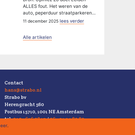
ALLES fout. Het weren van de
auto, peperduur straatparkeren…
lees verder
11 december 2025
Alle artikelen
Contact
hans@strabo.nl
Strabo bv
Herengracht 560
Postbus 15710, 1001 NE Amsterdam
tel.
020 - 626 08 17
/
06 - 54 34 80 80
eer
.