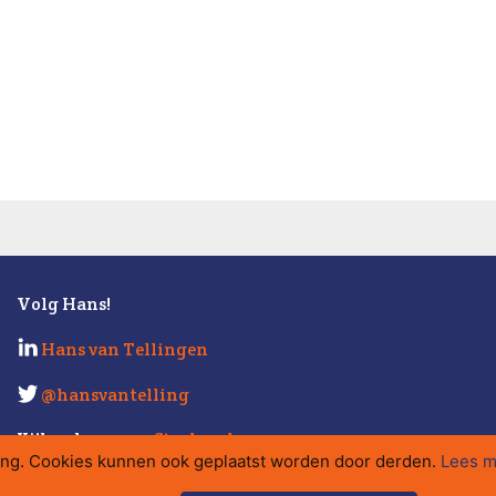
Volg Hans!
Hans van Tellingen
@hansvantelling
Kijk ook eens op
Strabo.nl
.
ing. Cookies kunnen ook geplaatst worden door derden.
Lees m