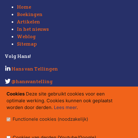
Home
Boekingen
Artikelen
In het nieuws
Weblog
Sitemap
Volg Hans!
Hans van Tellingen
@hansvantelling
Kijk ook eens op
Strabo.nl
.
Cookies
Deze site gebruikt cookies voor een
optimale werking. Cookies kunnen ook geplaatst
Contact
worden door derden.
Lees meer
.
hans@strabo.nl
Functionele cookies (noodzakelijk)
Strabo bv
Herengracht 560
Postbus 15710, 1001 NE Amsterdam
Cookies van derden (Youtube/Google)