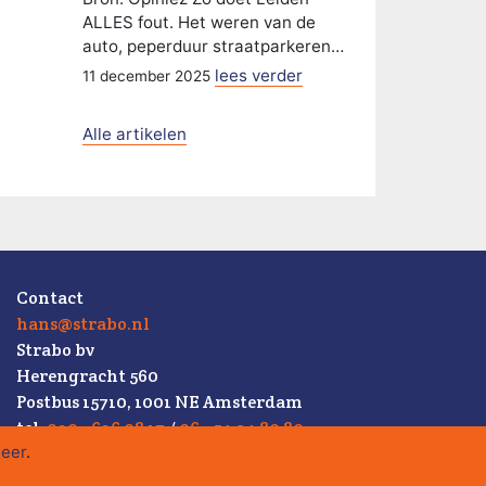
ALLES fout. Het weren van de
auto, peperduur straatparkeren…
lees verder
11 december 2025
Alle artikelen
Contact
hans@strabo.nl
Strabo bv
Herengracht 560
Postbus 15710, 1001 NE Amsterdam
tel.
020 - 626 08 17
/
06 - 54 34 80 80
eer
.