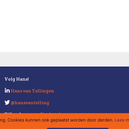
Volg Hans!
Hans van Tellingen
@hansvantelling
Kijk ook eens op
Strabo.nl
.
ing. Cookies kunnen ook geplaatst worden door derden.
Lees m