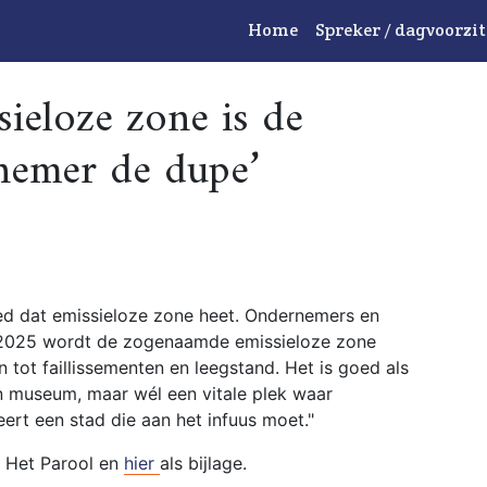
Home
Spreker / dagvoorzit
sieloze zone is de
emer de dupe’
eed dat emissieloze zone heet. Ondernemers en
i 2025 wordt de zogenaamde emissieloze zone
 tot faillissementen en leegstand. Het is goed als
én museum, maar wél een vitale plek waar
rt een stad die aan het infuus moet."
n Het Parool en
hier
als bijlage.