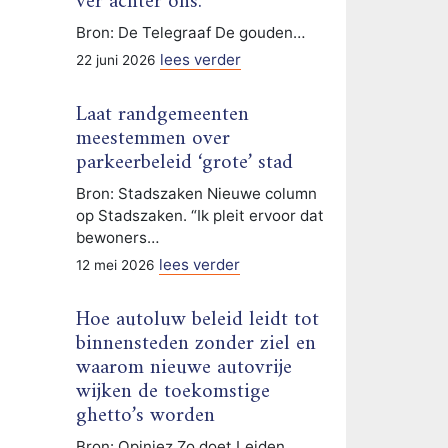
ver achter ons.
Bron: De Telegraaf De gouden…
lees verder
22 juni 2026
Laat randgemeenten
meestemmen over
parkeerbeleid ‘grote’ stad
Bron: Stadszaken Nieuwe column
op Stadszaken. “Ik pleit ervoor dat
bewoners…
lees verder
12 mei 2026
Hoe autoluw beleid leidt tot
binnensteden zonder ziel en
waarom nieuwe autovrije
wijken de toekomstige
ghetto’s worden
Bron: Opiniez Zo doet Leiden