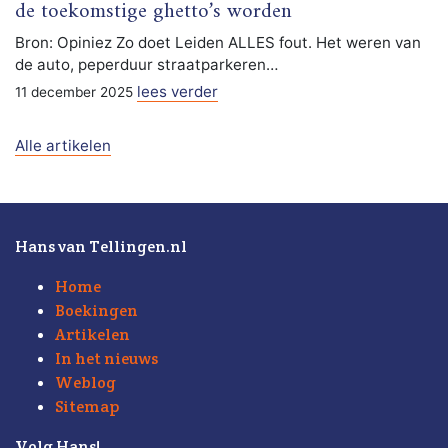
de toekomstige ghetto’s worden
Bron: Opiniez Zo doet Leiden ALLES fout. Het weren van
de auto, peperduur straatparkeren…
lees verder
11 december 2025
Alle artikelen
Hans van Tellingen.nl
Home
Boekingen
Artikelen
In het nieuws
Weblog
Sitemap
Volg Hans!