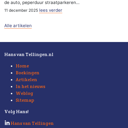
de auto, peperduur straatparkeren…
lees verder
11 december 2025
Alle artikelen
Hans van Tellingen.nl
Home
Boekingen
Artikelen
In het nieuws
Weblog
Sitemap
Volg Hans!
Hans van Tellingen