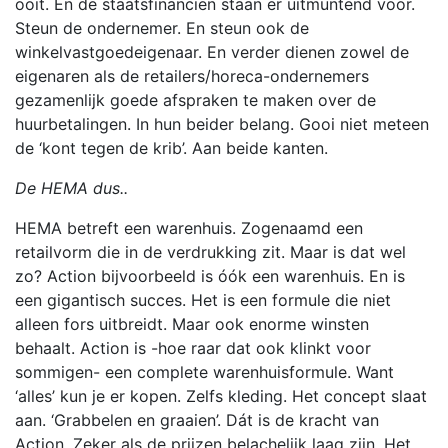
ooit. En de staatsfinanciën staan er uitmuntend voor.
Steun de ondernemer. En steun ook de
winkelvastgoedeigenaar. En verder dienen zowel de
eigenaren als de retailers/horeca-ondernemers
gezamenlijk goede afspraken te maken over de
huurbetalingen. In hun beider belang. Gooi niet meteen
de ‘kont tegen de krib’. Aan beide kanten.
De HEMA dus..
HEMA betreft een warenhuis. Zogenaamd een
retailvorm die in de verdrukking zit. Maar is dat wel
zo? Action bijvoorbeeld is óók een warenhuis. En is
een gigantisch succes. Het is een formule die niet
alleen fors uitbreidt. Maar ook enorme winsten
behaalt. Action is -hoe raar dat ook klinkt voor
sommigen- een complete warenhuisformule. Want
‘alles’ kun je er kopen. Zelfs kleding. Het concept slaat
aan. ‘Grabbelen en graaien’. Dát is de kracht van
Action. Zeker als de prijzen belachelijk laag zijn. Het