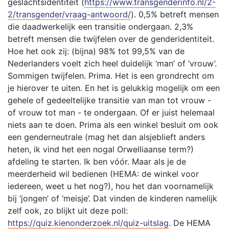
geslachtsidentiteit (
https://www.transgenderinfo.nl/2-
2/transgender/vraag-antwoord/
). 0,5% betreft mensen
die daadwerkelijk een transitie ondergaan. 2,3%
betreft mensen die twijfelen over de genderidentiteit.
Hoe het ook zij: (bijna) 98% tot 99,5% van de
Nederlanders voelt zich heel duidelijk ‘man’ of ‘vrouw’.
Sommigen twijfelen. Prima. Het is een grondrecht om
je hierover te uiten. En het is gelukkig mogelijk om een
gehele of gedeeltelijke transitie van man tot vrouw -
of vrouw tot man - te ondergaan. Of er juist helemaal
niets aan te doen. Prima als een winkel besluit om ook
een genderneutrale (mag het dan alsjeblieft anders
heten, ik vind het een nogal Orwelliaanse term?)
afdeling te starten. Ik ben vóór. Maar als je de
meerderheid wil bedienen (HEMA: de winkel voor
iedereen, weet u het nog?), hou het dan voornamelijk
bij ‘jongen’ of ‘meisje’. Dat vinden de kinderen namelijk
zelf ook, zo blijkt uit deze poll:
https://quiz.kienonderzoek.nl/quiz-uitslag
. De HEMA