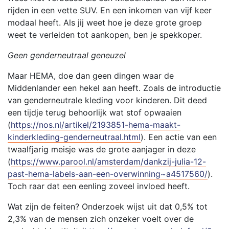
rijden in een vette SUV. En een inkomen van vijf keer
modaal heeft. Als jij weet hoe je deze grote groep
weet te verleiden tot aankopen, ben je spekkoper.
Geen genderneutraal geneuzel
Maar HEMA, doe dan geen dingen waar de
Middenlander een hekel aan heeft. Zoals de introductie
van genderneutrale kleding voor kinderen. Dit deed
een tijdje terug behoorlijk wat stof opwaaien
(
https://nos.nl/artikel/2193851-hema-maakt-
kinderkleding-genderneutraal.html
). Een actie van een
twaalfjarig meisje was de grote aanjager in deze
(
https://www.parool.nl/amsterdam/dankzij-julia-12-
past-hema-labels-aan-een-overwinning~a4517560/
).
Toch raar dat een eenling zoveel invloed heeft.
Wat zijn de feiten? Onderzoek wijst uit dat 0,5% tot
2,3% van de mensen zich onzeker voelt over de