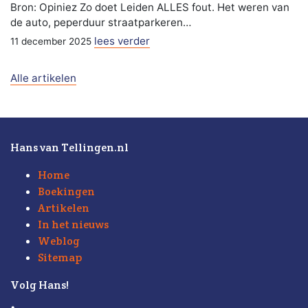
Bron: Opiniez Zo doet Leiden ALLES fout. Het weren van
de auto, peperduur straatparkeren…
lees verder
11 december 2025
Alle artikelen
Hans van Tellingen.nl
Home
Boekingen
Artikelen
In het nieuws
Weblog
Sitemap
Volg Hans!