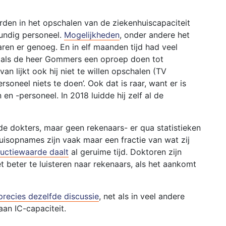
den in het opschalen van de ziekenhuiscapaciteit
kundig personeel.
Mogelijkheden
, onder andere het
en er genoeg. En in elf maanden tijd had veel
n als de heer Gommers een oproep doen tot
van lijkt ook hij niet te willen opschalen (TV
soneel niets te doen’. Ook dat is raar, want er is
n -personeel. In 2018 luidde hij zelf al de
nde dokters, maar geen rekenaars- er qua statistieken
uisopnames zijn vaak maar een fractie van wat zij
uctiewaarde daalt
al geruime tijd. Doktoren zijn
et beter te luisteren naar rekenaars, als het aankomt
precies dezelfde discussie
, net als in veel andere
 aan IC-capaciteit.