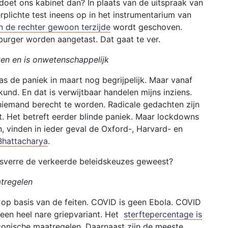
oet ons kabinet dan? In plaats van de uitspraak van
plichte test ineens op in het instrumentarium van
n de rechter gewoon terzijde
wordt geschoven.
urger worden aangetast. Dat gaat te ver.
ten en is onwetenschappelijk
s de paniek in maart nog begrijpelijk. Maar vanaf
kund. En dat is verwijtbaar handelen mijns inziens.
 niemand berecht te worden. Radicale gedachten zijn
. Het betreft eerder blinde paniek. Maar lockdowns
 vinden in ieder geval de Oxford-, Harvard- en
 Bhattacharya
.
usverre de verkeerde beleidskeuzes geweest?
tregelen
 op basis van de feiten. COVID is geen Ebola. COVID
t een heel nare griepvariant. Het
sterftepercentage is
aconische maatregelen. Daarnaast zijn de meeste