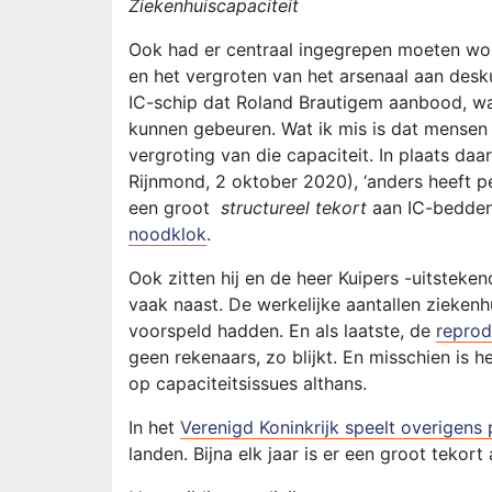
Ziekenhuiscapaciteit
Ook had er centraal ingegrepen moeten wor
en het vergroten van het arsenaal aan des
IC-schip dat Roland Brautigem aanbood, war
kunnen gebeuren. Wat ik mis is dat mense
vergroting van die capaciteit. In plaats daar
Rijnmond, 2 oktober 2020), ‘anders heeft per
een groot
structureel tekort
aan IC-bedden e
noodklok
.
Ook zitten hij en de heer Kuipers -uitsteke
vaak naast. De werkelijke aantallen ziekenh
voorspeld hadden. En als laatste, de
reprod
geen rekenaars, zo blijkt. En misschien is h
op capaciteitsissues althans.
In het
Verenigd Koninkrijk speelt overigens 
landen. Bijna elk jaar is er een groot tekort