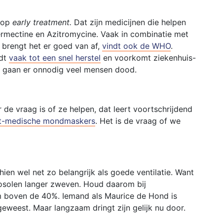
 op
early treatment.
Dat zijn medicijnen die helpen
ermectine en Azitromycine. Vaak in combinatie met
 brengt het er goed van af,
vindt ook de WHO
.
idt
vaak tot een snel herstel
en voorkomt ziekenhuis-
s gaan er onnodig veel mensen dood.
r de vraag is of ze helpen, dat leert voortschrijdend
et-medische mondmaskers
. Het is de vraag of we
hien wel net zo belangrijk als goede ventilatie. Want
rosolen langer zweven. Houd daarom bij
m boven de 40%. Iemand als Maurice de Hond is
weest. Maar langzaam dringt zijn gelijk nu door.