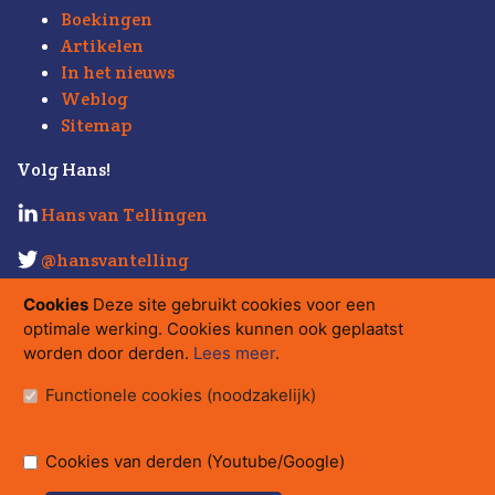
Boekingen
Artikelen
In het nieuws
Weblog
Sitemap
Volg Hans!
Hans van Tellingen
@hansvantelling
Kijk ook eens op
Strabo.nl
.
Cookies
Deze site gebruikt cookies voor een
optimale werking. Cookies kunnen ook geplaatst
Contact
worden door derden.
Lees meer
.
hans@strabo.nl
Functionele cookies (noodzakelijk)
Strabo bv
Herengracht 560
Postbus 15710, 1001 NE Amsterdam
Cookies van derden (Youtube/Google)
tel.
020 - 626 08 17
/
06 - 54 34 80 80