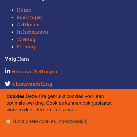
Home
Boekingen
Artikelen
In het nieuws
Weblog
Sitemap
Volg Hans!
Hans van Tellingen
@hansvantelling
Kijk ook eens op
Strabo.nl
.
Cookies
Deze site gebruikt cookies voor een
optimale werking. Cookies kunnen ook geplaatst
Contact
worden door derden.
Lees meer
.
hans@strabo.nl
Functionele cookies (noodzakelijk)
Strabo bv
Herengracht 560