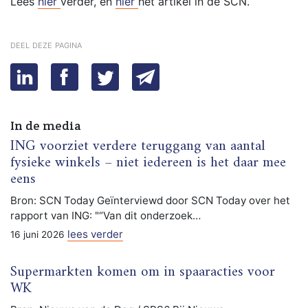
Lees
hier
verder, en
hier
het artikel in de SCN.
deel deze pagina
In de media
ING voorziet verdere teruggang van aantal
fysieke winkels – niet iedereen is het daar mee
eens
Bron: SCN Today Geïnterviewd door SCN Today over het
rapport van ING: "“Van dit onderzoek…
lees verder
16 juni 2026
Supermarkten komen om in spaaracties voor
WK