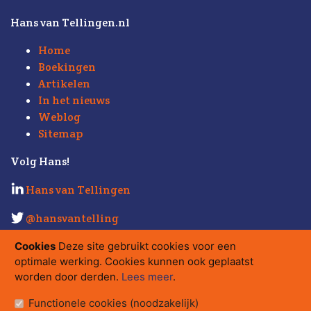
Hans van Tellingen.nl
Home
Boekingen
Artikelen
In het nieuws
Weblog
Sitemap
Volg Hans!
Hans van Tellingen
@hansvantelling
Kijk ook eens op
Strabo.nl
.
Cookies
Deze site gebruikt cookies voor een
optimale werking. Cookies kunnen ook geplaatst
Contact
worden door derden.
Lees meer
.
hans@strabo.nl
Functionele cookies (noodzakelijk)
Strabo bv