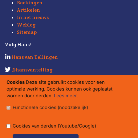
Boekingen
Artikelen
In het nieuws
Weblog
Sitemap
Volg Hans!
Hans van Tellingen
@hansvantelling
Kijk ook eens op
Strabo.nl
.
Cookies
Deze site gebruikt cookies voor een
optimale werking. Cookies kunnen ook geplaatst
Contact
worden door derden.
Lees meer
.
hans@strabo.nl
Functionele cookies (noodzakelijk)
Strabo bv
Herengracht 560
Postbus 15710, 1001 NE Amsterdam
Cookies van derden (Youtube/Google)
tel.
020 - 626 08 17
/
06 - 54 34 80 80