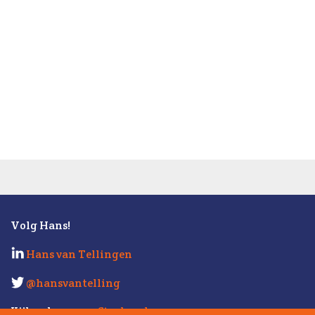
Volg Hans!
Hans van Tellingen
@hansvantelling
Kijk ook eens op
Strabo.nl
.