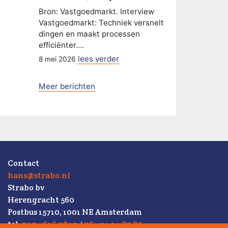
Bron: Vastgoedmarkt. Interview
Vastgoedmarkt: Techniek versnelt
dingen en maakt processen
efficiënter.…
lees verder
8 mei 2026
Meer berichten
Contact
hans@strabo.nl
Strabo bv
Herengracht 560
Postbus 15710, 1001 NE Amsterdam
tel.
020 - 626 08 17
/
06 - 54 34 80 80