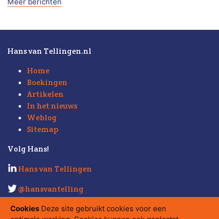
Meer berichten
Hans van Tellingen.nl
Home
Boekingen
Artikelen
In het nieuws
Weblog
Sitemap
Volg Hans!
Hans van Tellingen
@hansvantelling
Kijk ook eens op
Strabo.nl
.
Cookies
Deze site gebruikt cookies voor een