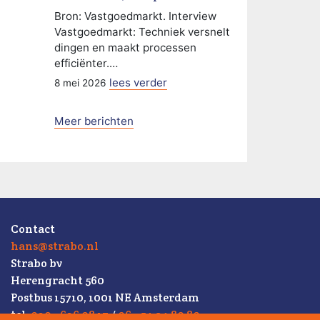
Bron: Vastgoedmarkt. Interview
Vastgoedmarkt: Techniek versnelt
dingen en maakt processen
efficiënter.…
lees verder
8 mei 2026
Meer berichten
Contact
hans@strabo.nl
Strabo bv
Herengracht 560
Postbus 15710, 1001 NE Amsterdam
tel.
020 - 626 08 17
/
06 - 54 34 80 80