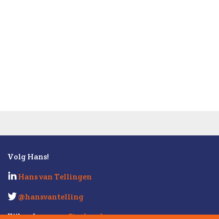
Volg Hans!
Hans van Tellingen
@hansvantelling
Kijk ook eens op
Strabo.nl
.