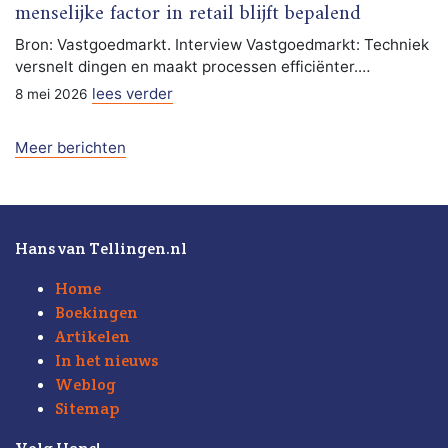
menselijke factor in retail blijft bepalend
Bron: Vastgoedmarkt. Interview Vastgoedmarkt: Techniek
versnelt dingen en maakt processen efficiënter.…
lees verder
8 mei 2026
Meer berichten
Hans van Tellingen.nl
Home
Boekingen
Artikelen
In het nieuws
Weblog
Sitemap