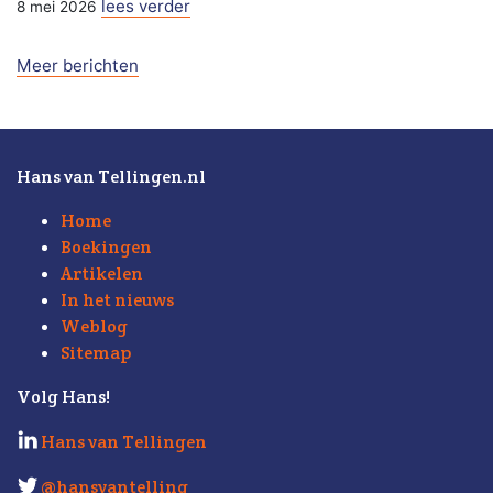
lees verder
8 mei 2026
Meer berichten
Hans van Tellingen.nl
Home
Boekingen
Artikelen
In het nieuws
Weblog
Sitemap
Volg Hans!
Hans van Tellingen
@hansvantelling