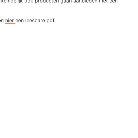
t uiteindelijk ook producten gaan aanbieden met een
 en
hier
een leesbare pdf.