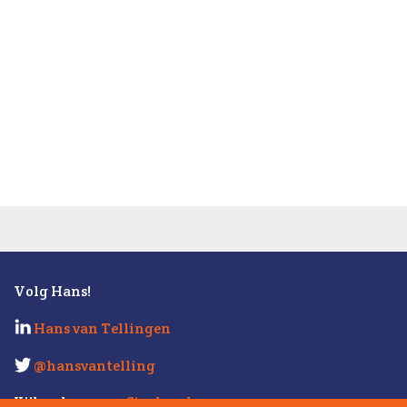
Volg Hans!
Hans van Tellingen
@hansvantelling
Kijk ook eens op
Strabo.nl
.