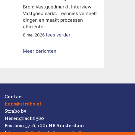
Bron: Vastgoedmarkt. Interview
Vastgoedmarkt: Techniek versnelt
dingen en maakt processen
efficiënter.…
lees verder
8 mei 2026
Meer berichten
Contact
hans@strabo.nl
Strabo bv
Herengracht 560
Postbus 15710, 1001 NE Amsterdam
tel.
020 - 626 08 17
/
06 - 54 34 80 80