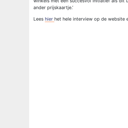
winkels met een succesvol initiatief als di
ander prijskaartje.’
Lees
hier
het hele interview op de website