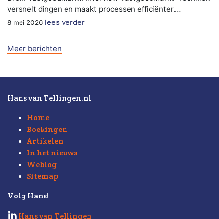
versnelt dingen en maakt processen efficiënter.…
lees verder
8 mei 2026
Meer berichten
Hans van Tellingen.nl
Home
Boekingen
Artikelen
In het nieuws
Weblog
Sitemap
Volg Hans!
Hans van Tellingen