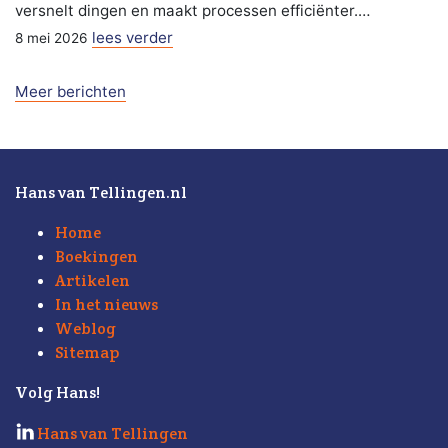
versnelt dingen en maakt processen efficiënter.…
lees verder
8 mei 2026
Meer berichten
Hans van Tellingen.nl
Home
Boekingen
Artikelen
In het nieuws
Weblog
Sitemap
Volg Hans!
Hans van Tellingen