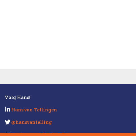
Volg Hans!
Hans van Tellingen
@hansvantelling
Kijk ook eens op
Strabo.nl
.