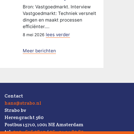
Bron: Vastgoedmarkt. Interview
Vastgoedmarkt: Techniek versnelt
dingen en maakt processen
efficiënter.…
lees verder
8 mei 2026
Meer berichten
Contact
hans@strabo.nl
Strabo bv
Herengracht 560
Postbus 15710, 1001 NE Amsterdam
tel.
020 - 626 08 17
/
06 - 54 34 80 80