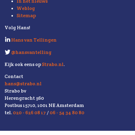
In het nieuws
Weblog
Sitemap
Volg Hans!
Hans van Tellingen
@hansvantelling
Kijk ook eens op
Strabo.nl
.
Contact
hans@strabo.nl
Strabo bv
Herengracht 560
Postbus 15710, 1001 NE Amsterdam
tel.
020 - 626 08 17
/
06 - 54 34 80 80